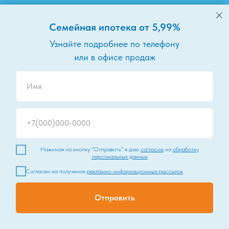
Семейная ипотека от 5,99%
Узнайте подробнее по телефону
или в офисе продаж
Нажимая на кнопку "Отправить" я даю
согласие
на
обработку
персональных данных
Согласен на получение
рекламно-информационных рассылок
Отправить
Способы покупки
Продолжая использовать наш сайт, вы даете
согласие на
OK
обработку файлов cookie
, которые обеспечивают правильную
работу сайта.